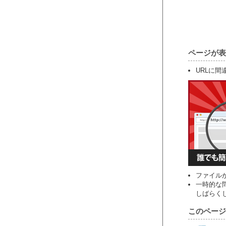
ページが表
URLに
ファイル
一時的な
しばらく
このページ